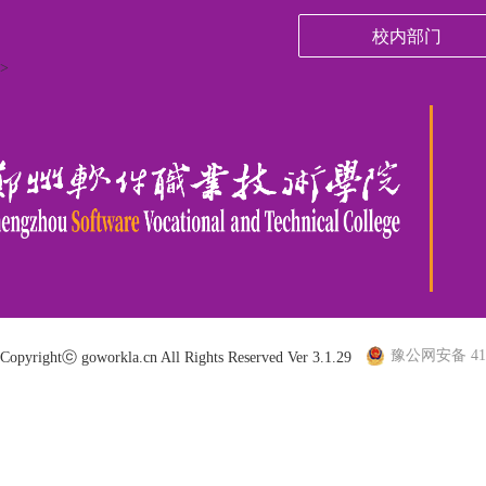
校内部门
>
豫公网安备 410
Copyrightⓒ goworkla.cn All Rights Reserved Ver 3.1.29