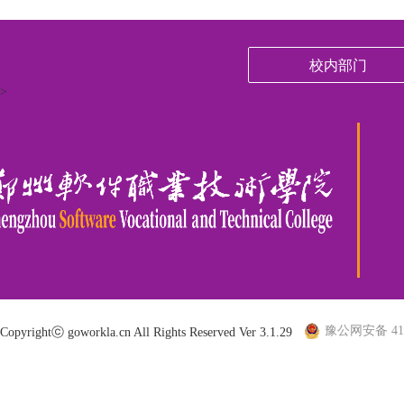
校内部门
>
豫公网安备 410
Copyrightⓒ goworkla.cn All Rights Reserved Ver 3.1.29